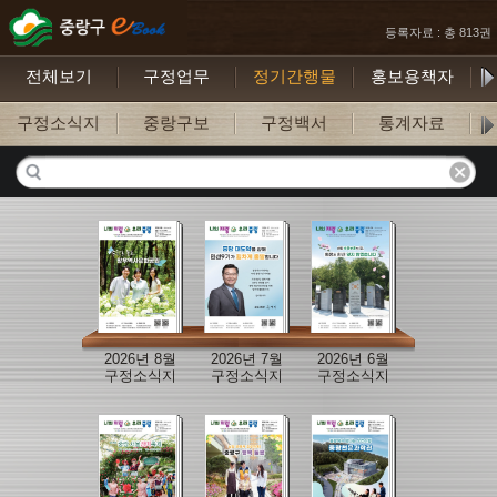
등록자료 : 총 813권
전체보기
구정업무
정기간행물
홍보용책자
구정소식지
중랑구보
구정백서
통계자료
구
2026년 8월
2026년 7월
2026년 6월
구정소식지
구정소식지
구정소식지