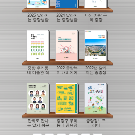
2025 달라지
2024 달라지
나의 자랑 우
는 중랑생활
는 중랑생활
리 중랑
중랑 우리동
2022 중랑복
2022년 달라
네 미술관 작
지 내비게이
지는 중랑생
품도록집
션
활
만화로 만나
중랑구 우리
중랑정보꾸
는 알기 쉬운
동네 공유공
러미
협치
간