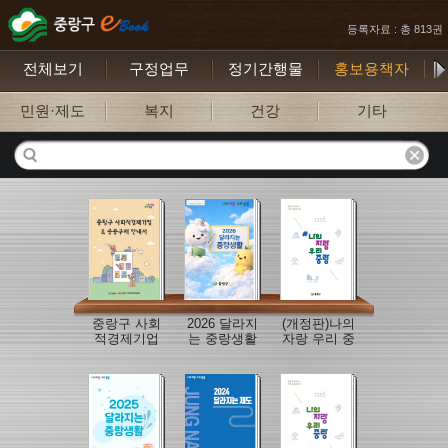
등록자료 : 총 813권
전체보기
구정업무
정기간행물
홍보용책자
민원·제도
복지
건강
기타
중랑구 사회
2026 달라지
(개정판)나의
적경제기업
는 중랑생활
자랑 우리 중
공공구매 안
랑
내서