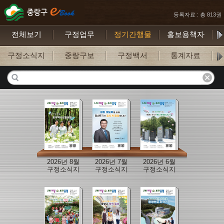
등록자료 : 총 813권
전체보기
구정업무
정기간행물
홍보용책자
구정소식지
중랑구보
구정백서
통계자료
구
2026년 8월
2026년 7월
2026년 6월
구정소식지
구정소식지
구정소식지