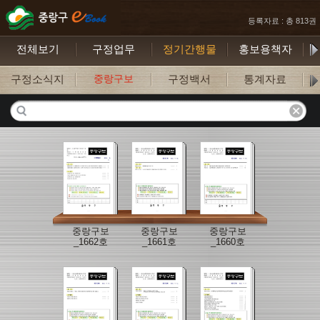
등록자료 : 총 813권
전체보기
구정업무
정기간행물
홍보용책자
구정소식지
중랑구보
구정백서
통계자료
구
중랑구보
중랑구보
중랑구보
_1662호
_1661호
_1660호