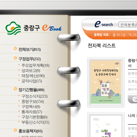
총
813
권 |
78,28
전체보기
(813)
구정업무
(232)
중랑
주요업무계획
(18)
서
성과보고
(9)
분류명
재정/예산
(190)
공약사업
(15)
등록일 
정기간행물
(480)
페이지:
구정소식지
(223)
중랑구보
(154)
구정백서
(9)
통계자료
(57)
나의 
구정기본현황
(6)
부동산소식지
(31)
분류명
홍보용책자
(93)
등록일 