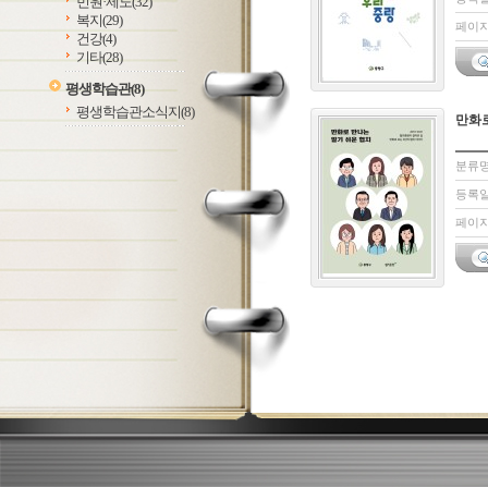
민원·제도
(32)
복지
(29)
페이지:
건강
(4)
기타
(28)
평생학습관
(8)
평생학습관소식지
(8)
만화로
분류명
등록일 
페이지: