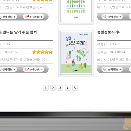
56,방문:674,독자평:0,만족:--
페이지:91,방문:731,독자
 만나는 알기 쉬운 협치
중랑정보꾸러미
 :
기타
분류명 :
기타
: 2022/01/20
등록일 : 2021/08/24
82,방문:474,독자평:0,만족:100%
페이지:94,방문:257,독자
1
2
3
4
5