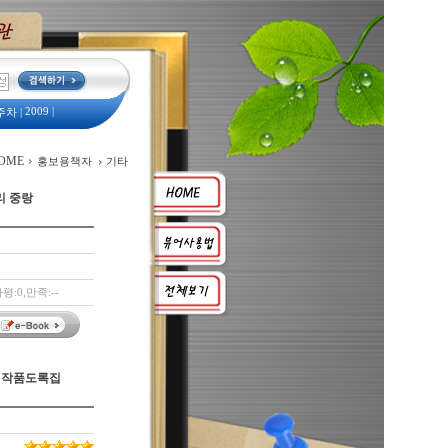
2009
|
주차
|
예산서
|
서
|
OME
홍보용책자
기타
리 중랑
평:0,만족:--
 작품도록집