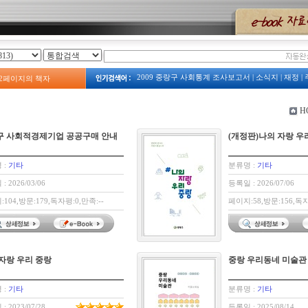
2009 중랑구 사회통계 조사보고서
|
소식지
|
재정
|
2
페이지의 책자
2023
|
2008년 예산서
|
계획
|
주택
|
예산
|
2009년 
보건소
|
주정차
|
2013 중랑구 복지서비스 안내
|
중랑구 사회조사
|
중랑구 관광지도
|
옛 모습
|
예산
H
2008
2009 占쌩띰옙占쏙옙 占쏙옙회占쏙옙占
|
구 사회적경제기업 공공구매 안내
(개정판)나의 자랑 우
 :
기타
분류명 :
기타
: 2026/03/06
등록일 : 2026/07/06
104,방문:179,독자평:0,만족:--
페이지:58,방문:156,독자
자랑 우리 중랑
중랑 우리동네 미술관
 :
기타
분류명 :
기타
: 2023/07/28
등록일 : 2025/08/14