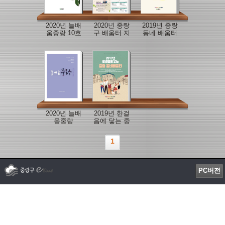
2020년 늘배
2020년 중랑
2019년 중랑
움중랑 10호
구 배움터 지
동네 배움터
도
성과자료집
2020년 늘배
2019년 한걸
움중랑
음에 닿는 중
랑 동네배움
터
1
PC버전