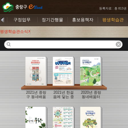
등록자료 : 총 813권
기
구정업무
정기간행물
홍보용책자
평생학습관
평생학습관소식지
2021년 중랑
2021년 한걸
2020년 중랑
구 동네배움
음에 닿는 중
동네배움터
터 성과자료
랑 동네배움
운영 성과 자
집
터
료집