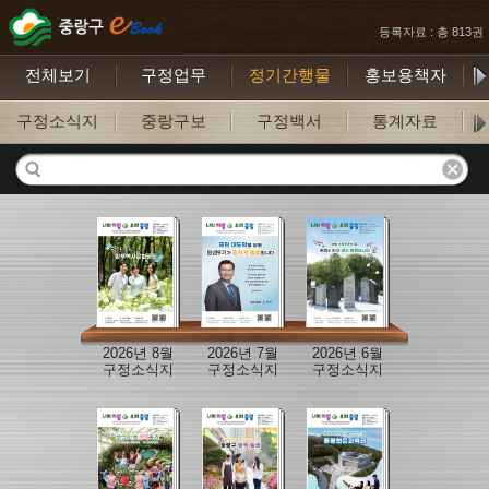
등록자료 : 총 813권
전체보기
구정업무
정기간행물
홍보용책자
구정소식지
중랑구보
구정백서
통계자료
구
2026년 8월
2026년 7월
2026년 6월
구정소식지
구정소식지
구정소식지