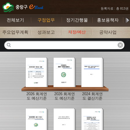
등록자료 : 총 813권
전체보기
구정업무
정기간행물
홍보용책자
주요업무계획
성과보고
재정/예산
공약사업
2026 회계연
2026 회계연
2024 회계연
도 예산기준
도 예산기준
도 결산기준
재정공시 별
재정공시
수시공시 별
지
지