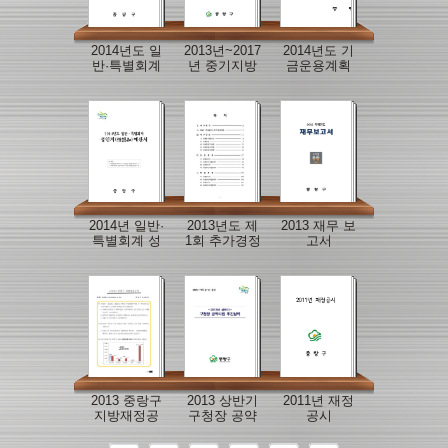
2014년도 일
2013년~2017
2014년도 기
반·특별회계
년 중기지방
금운용계획
사업예산서
재정계획
서
2014년 일반·
2013년도 제
2013 재무 보
특별회계 성
1회 추가경정
고서
인지예산서
예산
2013 중랑구
2013 상반기
2011년 재정
지방재정공
구청장 공약
공시
시
사업 추진실
적