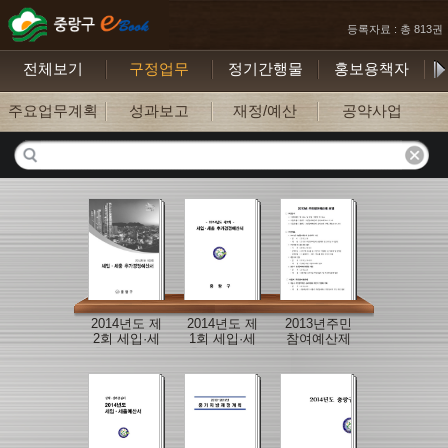
등록자료 : 총 813권
전체보기
구정업무
정기간행물
홍보용책자
주요업무계획
성과보고
재정/예산
공약사업
2014년도 제
2014년도 제
2013년주민
2회 세입·세
1회 세입·세
참여예산제
출 추가경정
출 추가경정
운영 현황
예산서
예산서