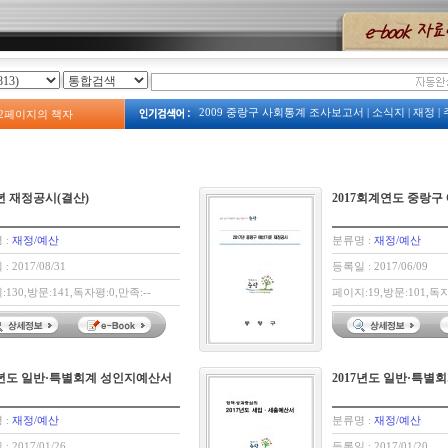
2009 중랑구 사회통계 조사보고서
|
소식지
|
재정
|
2
페이지의 책자
2023
|
2008년 예산서
|
계획
|
주택
|
예산
|
2009년 
보건소
|
2013 중랑구 복지서비스 안내
|
주정차
|
중랑구 사회조사
|
중랑구 관광지도
|
옛 모습
|
예산
2008
2009 占쌩띰옙占쏙옙 占쏙옙회占쏙옙占
|
7년 재정공시(결산)
2017회계연도 중랑구
 :
재정/예산
분류명 :
재정/예산
: 2017/08/31
등록일 : 2017/06/09
130,방문:141,독자평:0,만족:--
페이지:19,방문:101,독자
7년도 일반·특별회계 성인지예산서
2017년도 일반·특별
 :
재정/예산
분류명 :
재정/예산
: 2017/01/26
등록일 : 2017/01/20