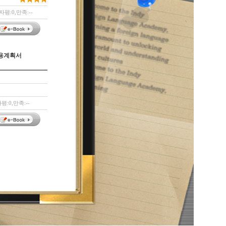
자평:0,만족:--
운용계획서
평:0,만족:--