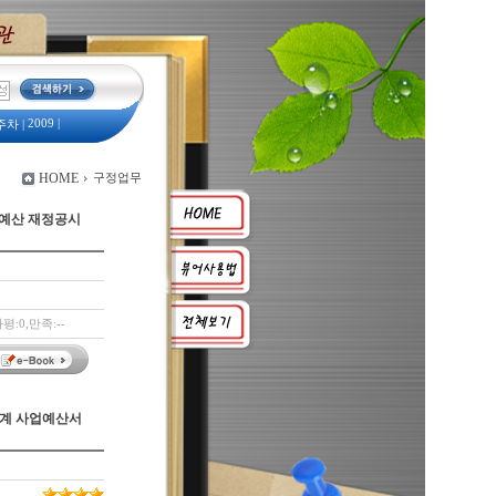
2009
|
주차
|
예산서
|
서
|
HOME
구정업무
 예산 재정공시
평:0,만족:--
회계 사업예산서