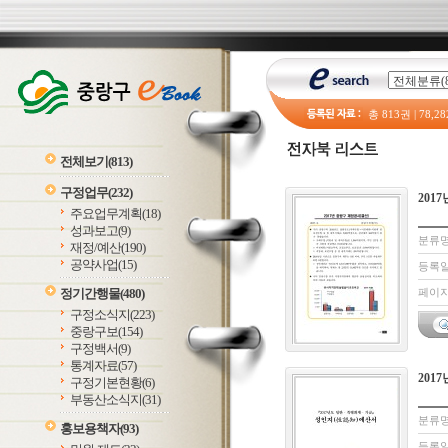
총
813
권 |
78,28
전체보기
(813)
구정업무
(232)
201
주요업무계획
(18)
성과보고
(9)
분류명
재정/예산
(190)
공약사업
(15)
등록일 
정기간행물
(480)
페이지:
구정소식지
(223)
중랑구보
(154)
구정백서
(9)
통계자료
(57)
201
구정기본현황
(6)
부동산소식지
(31)
분류명
홍보용책자
(93)
등록일 