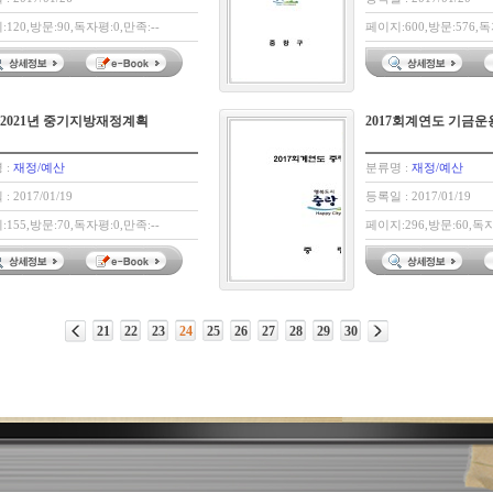
120,방문:90,독자평:0,만족:--
페이지:600,방문:576,독
7~2021년 중기지방재정계획
2017회계연도 기금
 :
재정/예산
분류명 :
재정/예산
: 2017/01/19
등록일 : 2017/01/19
155,방문:70,독자평:0,만족:--
페이지:296,방문:60,독자
21
22
23
24
25
26
27
28
29
30