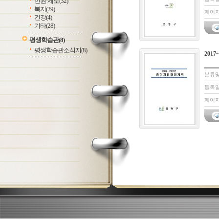
민원·제도
(32)
복지
(29)
페이지:
건강
(4)
기타
(28)
평생학습관
(8)
평생학습관소식지
(8)
201
분류명
등록일 
페이지: