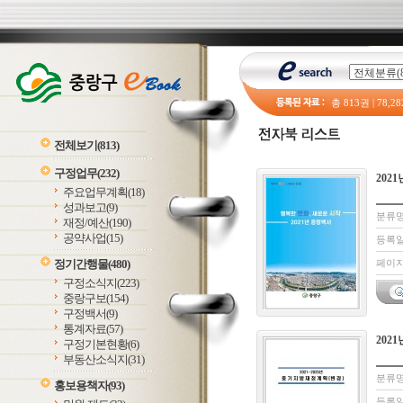
총
813
권 |
78,28
전체보기
(813)
구정업무
(232)
202
주요업무계획
(18)
성과보고
(9)
분류명
재정/예산
(190)
공약사업
(15)
등록일 
정기간행물
(480)
페이지:
구정소식지
(223)
중랑구보
(154)
구정백서
(9)
통계자료
(57)
202
구정기본현황
(6)
부동산소식지
(31)
분류명
홍보용책자
(93)
등록일 