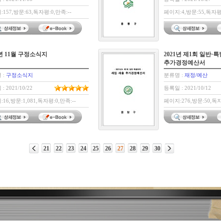
157,방문:63,독자평:0,만족:--
페이지:4,방문:55,독자평:
1년 11월 구정소식지
2021년 제1회 일반·
추가경정예산서
 :
구정소식지
분류명 :
재정/예산
: 2021/10/22
등록일 : 2021/10/12
16,방문:1,081,독자평:0,만족:--
페이지:276,방문:50,독자
21
22
23
24
25
26
27
28
29
30