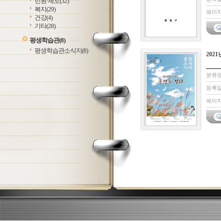
민원·제도
(32)
복지
(29)
페이지:
건강
(4)
기타
(28)
평생학습관
(8)
평생학습관소식지
(8)
202
분류명
등록일 
페이지: