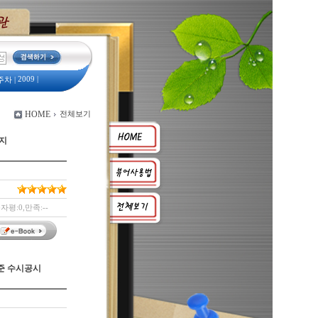
2009
|
주차
|
예산서
|
HOME
전체보기
2008
식지
자평:0,만족:--
기준 수시공시