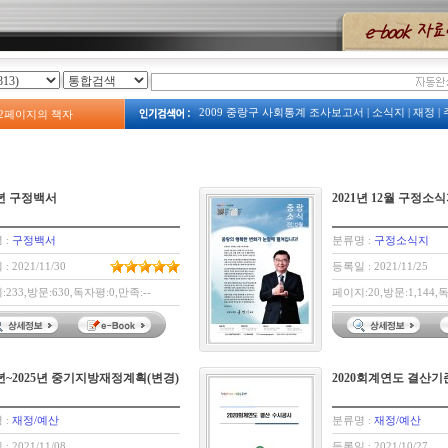
2009 중랑구 사회통계 조사보고서
|
소식지
|
재정
|
2
페이지의 책자
2023
|
2008년 예산서
|
계획
|
주택
|
예산
|
2009년 
보건소
|
주정차
|
2013 중랑구 복지서비스 안내
|
중랑구 관광지도
|
중랑구 사회조사
|
옛 모습
|
2009 占쌩띰옙占쏙옙 占쏙옙회占쏙옙占
|
예산서
|
1년 구정백서
2021년 12월 구정소
 :
구정백서
분류명 :
구정소식지
: 2021/11/30
등록일 : 2021/11/25
233,방문:630,독자평:0,만족:--
페이지:20,방문:1,144,독
1년~2025년 중기지방재정계획(변경)
2020회계연도 결산
 :
재정/예산
분류명 :
재정/예산
: 2021/11/08
등록일 : 2021/10/27