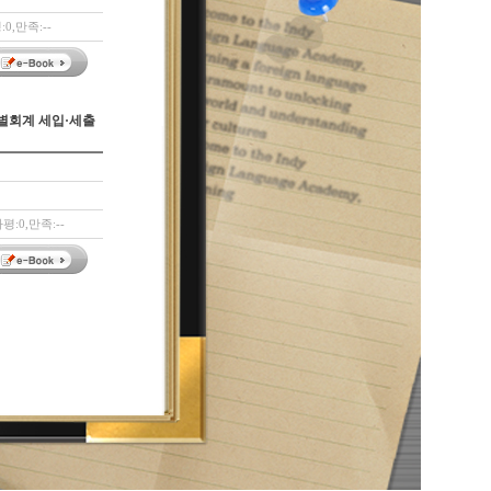
0,만족:--
특별회계 세입·세출
평:0,만족:--