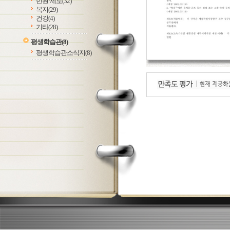
민원·제도
(32)
복지
(29)
건강
(4)
기타
(28)
평생학습관
(8)
평생학습관소식지
(8)