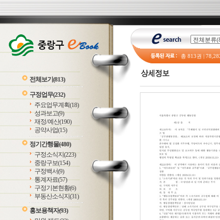
총
813
권 |
78,28
전체보기
(813)
구정업무
(232)
주요업무계획
(18)
성과보고
(9)
재정/예산
(190)
공약사업
(15)
정기간행물
(480)
구정소식지
(223)
중랑구보
(154)
구정백서
(9)
통계자료
(57)
구정기본현황
(6)
부동산소식지
(31)
홍보용책자
(93)