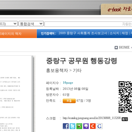
2009 중랑구 사회통계 조사보고서
|
소식지
|
재정
|
2
페이지의 책자
2023
|
2008년 예산서
|
계획
|
주택
|
예산
|
2009년 
보건소
|
2013 중랑구 복지서비스 안내
|
주정차
|
중랑구 사회조사
|
중랑구 관광지도
|
HOME
2009 占쌩띰옙占쏙옙 占쏙옙회占쏙옙占
|
예산서
|
중랑구 공무원 행동강령
홍보용책자
>
기타
:
10page
페이지수
:
등록날짜
2013년 08월 08일
:
방문자수
61명
:
만족도
67점 / 3명
:
http://ecatalog.jungnang.seoul.kr/20130808_113208
스크랩