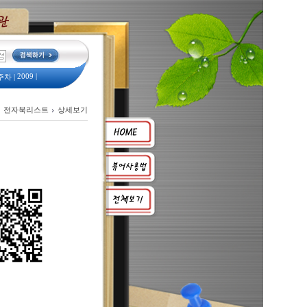
2009
|
주차
|
예산서
|
전자북리스트
상세보기
2008
옛 모습
|