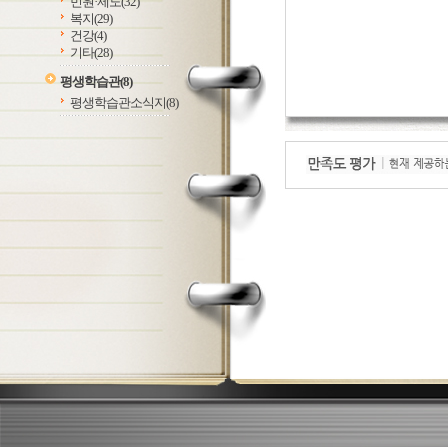
민원·제도
(32)
복지
(29)
건강
(4)
기타
(28)
평생학습관
(8)
평생학습관소식지
(8)