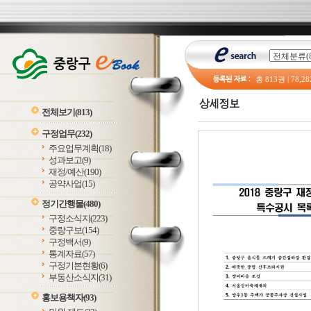
총
813
권 |
78,28
전체보기
(813)
구정업무
(232)
주요업무계획
(18)
성과보고
(9)
재정/예산
(190)
공약사업
(15)
정기간행물
(480)
구정소식지
(223)
중랑구보
(154)
구정백서
(9)
통계자료
(57)
구정기본현황
(6)
부동산소식지
(31)
홍보용책자
(93)