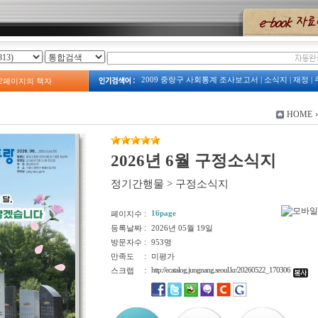
2009 중랑구 사회통계 조사보고서
|
소식지
|
재정
|
2
페이지의 책자
2023
|
2008년 예산서
|
계획
|
주택
|
예산
|
2009년 
보건소
|
주정차
|
2013 중랑구 복지서비스 안내
|
중랑구 관광지도
|
중랑구 사회조사
|
옛 모습
|
HOME
2009 占쌩띰옙占쏙옙 占쏙옙회占쏙옙占
|
예산서
|
2026년 6월 구정소식지
정기간행물
>
구정소식지
:
16page
페이지수
:
등록날짜
2026년 05월 19일
:
방문자수
953명
:
만족도
미평가
:
http://ecatalog.jungnang.seoul.kr/20260522_170306
스크랩