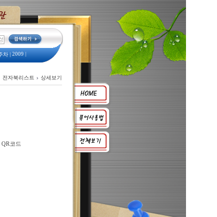
2009
|
주차
|
예산서
|
전자북리스트
상세보기
2008