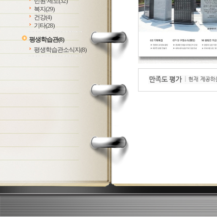
민원·제도
(32)
복지
(29)
건강
(4)
기타
(28)
평생학습관
(8)
평생학습관소식지
(8)