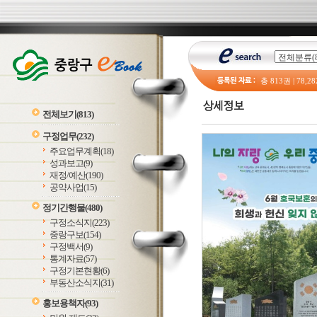
총
813
권 |
78,28
전체보기
(813)
구정업무
(232)
주요업무계획
(18)
성과보고
(9)
재정/예산
(190)
공약사업
(15)
정기간행물
(480)
구정소식지
(223)
중랑구보
(154)
구정백서
(9)
통계자료
(57)
구정기본현황
(6)
부동산소식지
(31)
홍보용책자
(93)