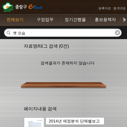
등록자료 : 총 813권
전체보기
구정업무
정기간행물
홍보용책자
자료명/태그 검색 (0건)
검색결과가 존재하지 않습니다
페이지내용 검색
2014년 재정분석 단체별보고
서
의
209page
에서..
5건