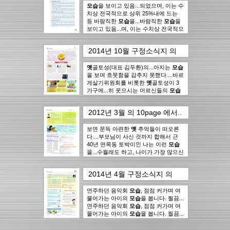
모습
을 보이고 있음...되었으며, 이는 수
치상 전국적으로 상위 25%내에 드는
등 바람직한
모습
을...바람직한
모습
을
보이고 있음...며, 이는 수치상 전국적으
로 상위 25%내에 드는 등 바람직한
모
습
을 보이...었으며, 이는 수치상 전국적
2014년 10월 구정소식지
의
으로 하위 25%내에 드는 등 바람직한
8page
에서..
4건
모습
을...
옛
골토성(대표 김두환)의...아지는
모습
을 보며 흐뭇함을 감추지 못했다....바르
게살기위원회를 비롯한
옛
골토성이 3
가구에...히 웃으시는 어르신들의
모습
에 마음이 뿌듯했다"며, "올 추석은...
2012년 3월
의
10page
에서..
4건
보면 문득 아련한
옛
추억들이 떠오른
다....부모님이 사신 것까지 합해서 근
40년 면목동 토박이인 나는 이런
모습
을...수월래도 하고, 나이가 가장 많으신
할아버지댁에서는 구수한
옛
날얘기...
그
모습
을 보고 있으면 새 이웃을 만난
2014년 4월 구정소식지
의
다는 기쁨보다...
10page
에서..
4건
연주하던 음악회
모습
, 점점 커가며 여
물어가는 아이의
모습
을 봅니다. 찔끔...
연주하던 음악회
모습
, 점점 커가며 여
물어가는 아이의
모습
을 봅니다. 찔끔...
합니다. 가방메고 학교가는
모습
에서
유치원 첫발 디딜때의
모습
이며, 열심